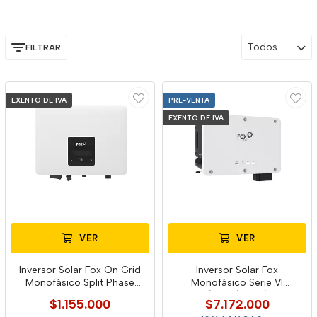
Todos
FILTRAR
EXENTO DE IVA
PRE-VENTA
EXENTO DE IVA
VER
VER
Inversor Solar Fox On Grid
Inversor Solar Fox
Monofásico Split Phase
Monofásico Serie Vl
S2000 G2
15kw/20kw/30kw/37kw
$1.155.000
$7.172.000