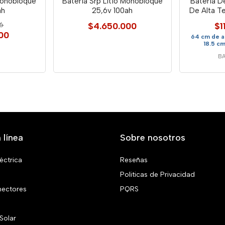
 Monobloque
Batería Srp Litio Monobloque
Batería 
ah
25,6v 100ah
De Alta Te
86
$4.650.000
$1
00
64 cm de a
18.5 c
BA
 línea
Sobre nosotros
éctrica
Reseñas
Politicas de Privacidad
nectores
PQRS
Solar