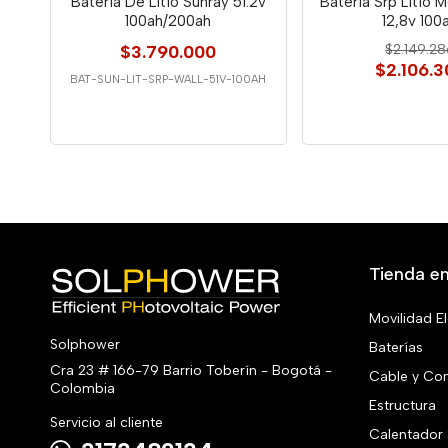
Batería De Litio Sunray 51.2v
Batería Srp Litio
100ah/200ah
12,8v 100
$3.790.000
$2.149.2
$2.106.3
BAT-SUN-LIT-SRP-WALL-51V-100AH
Tienda en
Movilidad El
Solphower
Baterías
Cra 23 # 166-79 Barrio Toberín - Bogotá -
Cable y Co
Colombia
Estructura
Servicio al cliente
Calentador 