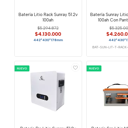
Batería Litio Rack Sunray 51.2v
Batería Sunray Liti
100ah
100ah Con Pant
$5.294.872
$5.325.0
$4.130.000
$4.260.
442*430*178mm
442*430*1
BAT-SUN-LIT-T-RACK-
NUEVO
NUEVO