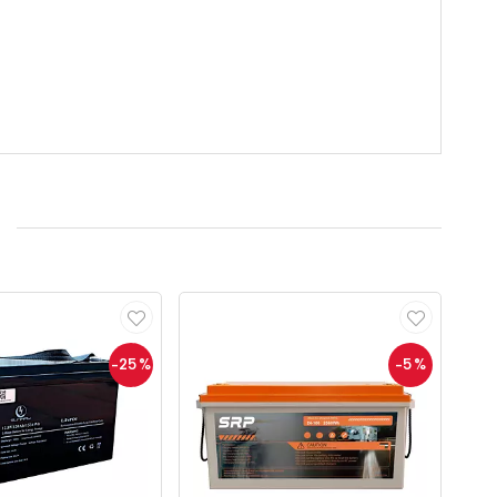
-25
%
-5
%