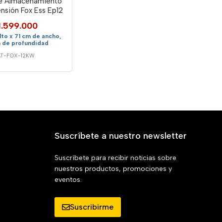
De Almacenamiento
nsión Fox Ess Ep12
1.599.000
lto x 71 cm de ancho,
m de profundidad
T-FOX-12KW
Suscríbete a nuestro newsletter
Suscríbete para recibir noticias sobre
nuestros productos, promociones y
eventos.
Suscribirme