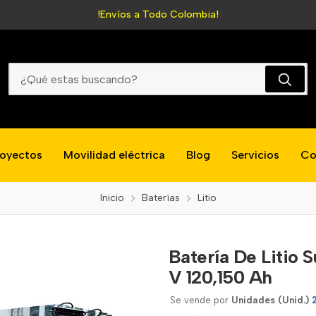
!Envíos a Todo Colombia!
Batería De Litio Sunray Monobloque 25.6 V 120,150 Ah
royectos
Movilidad eléctrica
Blog
Servicios
Co
Inicio
Baterías
Litio
Batería De Litio
V 120,150 Ah
Se vende por
Unidades (Unid.)