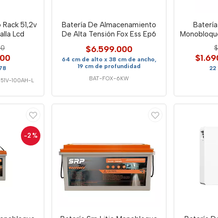
o Rack 51,2v
Batería De Almacenamiento
Batería
alla Lcd
De Alta Tensión Fox Ess Ep6
Monobloque
00
$6.599.000
$
000
$1.69
64 cm de alto x 38 cm de ancho,
19 cm de profundidad
78
22
BAT-FOX-6KW
51V-100AH-L
-2
%