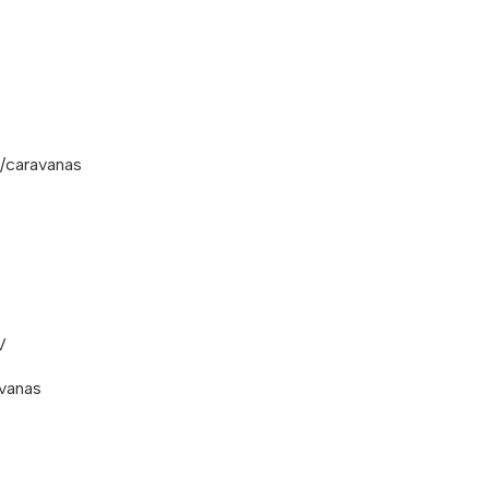
s/caravanas
V
vanas