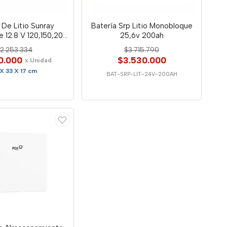
 De Litio Sunray
Batería Srp Litio Monobloque
 12.8 V 120,150,200
25,6v 200ah
Ah
2.253.334
$3.715.790
0.000
$3.530.000
x Unidad
 X 33 X 17 cm
BAT-SRP-LIT-24V-200AH