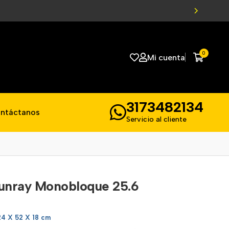
0
Mi cuenta
3173482134
ntáctanos
Servicio al cliente
 Sunray Monobloque 25.6
24 X 52 X 18 cm