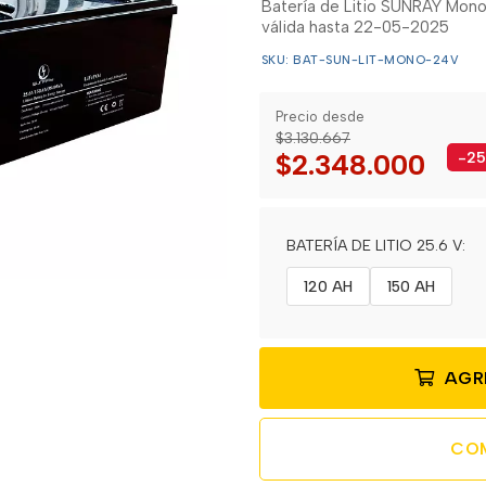
Batería de Litio SUNRAY Monob
válida hasta 22-05-2025
SKU: BAT-SUN-LIT-MONO-24V
Precio desde
$3.130.667
$2.348.000
-25
BATERÍA DE LITIO 25.6 V:
120 AH
150 AH
AGR
CO