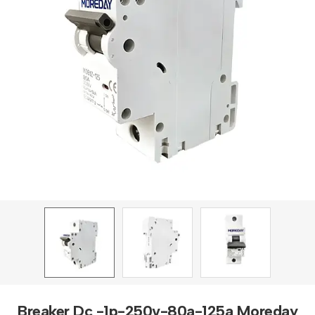
Breaker Dc -1p-250v-80a-125a Moreday