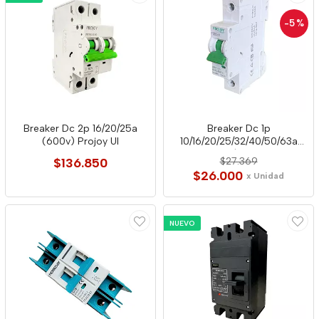
-5
%
Breaker Dc 2p 16/20/25a
Breaker Dc 1p
(600v) Projoy Ul
10/16/20/25/32/40/50/63a
(250v) Projoy
$136.850
$27.369
$26.000
x Unidad
NUEVO