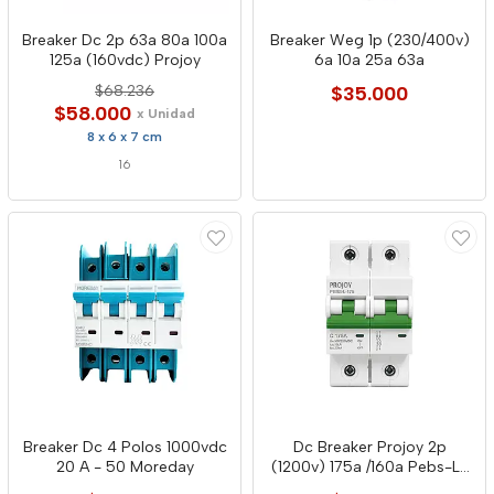
Breaker Dc 2p 63a 80a 100a
Breaker Weg 1p (230/400v)
125a (160vdc) Projoy
6a 10a 25a 63a
$68.236
$35.000
$58.000
x Unidad
8 x 6 x 7 cm
16
Breaker Dc 4 Polos 1000vdc
Dc Breaker Projoy 2p
20 A - 50 Moreday
(1200v) 175a /160a Pebs-L-
175