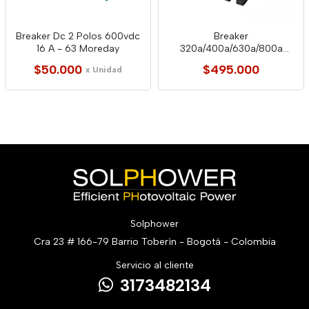
Breaker Dc 2 Polos 600vdc
Breaker
16 A - 63 Moreday
320a/400a/630a/800a
1000vdc Caja Moldeada
$50.000
$495.000
x Unidad
Solphower
Cra 23 # 166-79 Barrio Toberín - Bogotá - Colombia
Servicio al cliente
3173482134