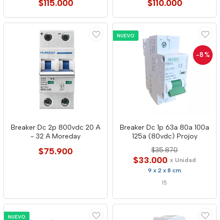
$115.000
$110.000
NUEVO
-8
%
Breaker Dc 2p 800vdc 20 A
Breaker Dc 1p 63a 80a 100a
- 32 A Moreday
125a (80vdc) Projoy
$75.900
$35.870
$33.000
x Unidad
9 x 2 x 8 cm
15
NUEVO