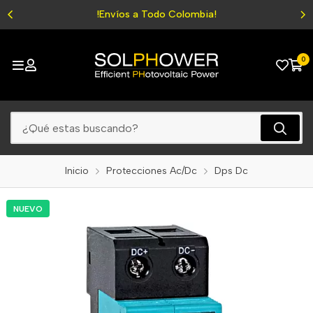
Energía para tu vida
0
Inicio
Protecciones Ac/Dc
Dps Dc
NUEVO