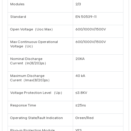
Modules
2/3
Standard
EN 50539-11
Open Voltage（Uoc Max）
600/1000V/1500V
Max Continuous Operational
600/1000V/1500V
Voltage（Uc）
Nominal Discharge
20KA
Current（In(8/20)μs）
Maximum Discharge
40 kA
Curent（Imax(8/20)μs）
Voltage Protection Level （Up）
≤3.8KV
Response Time
≤25ns
Operating State/fault Indication
Green/Red
Plug-in Protection Module
YES