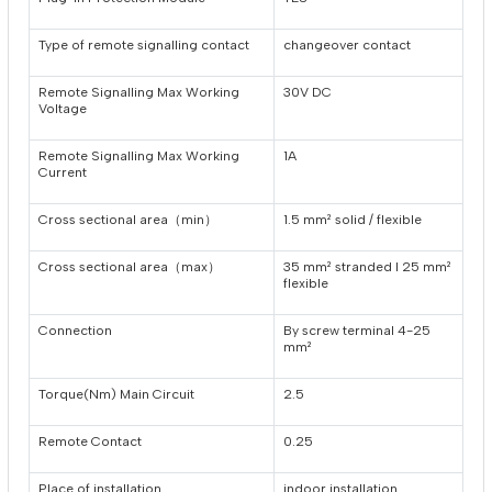
Type of remote signalling contact
changeover contact
Remote Signalling Max Working
30V DC
Voltage
Remote Signalling Max Working
1A
Current
Cross sectional area（min）
1.5 mm² solid / flexible
Cross sectional area（max）
35 mm² stranded I 25 mm²
flexible
Connection
By screw terminal 4-25
mm²
Torque(Nm) Main Circuit
2.5
Remote Contact
0.25
Place of installation
indoor installation