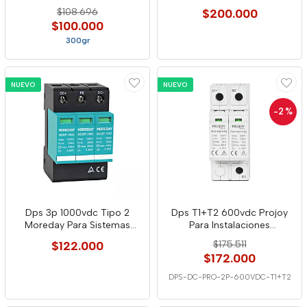
Fotovoltaicas
$108.696
$200.000
$100.000
300gr
NUEVO
NUEVO
-2
%
Dps 3p 1000vdc Tipo 2
Dps T1+T2 600vdc Projoy
Moreday Para Sistemas
Para Instalaciones
Fotovoltaicos Co
Fotovoltaicas
$122.000
$175.511
$172.000
DPS-DC-PRO-2P-600VDC-T1+T2