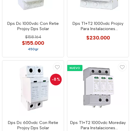
Dps Dc 1000vdc Con Retie
Dps T1+T2 1000vdc Projoy
Projoy Dps Solar
Para Instalaciones
Fotovoltaicas
$158.164
$230.000
$155.000
450gr
NUEVO
-8
%
Dps Dc 600vdc Con Retie
Dps T1+T2 1000vdc Moreday
Projoy Dps Solar
Para Instalaciones