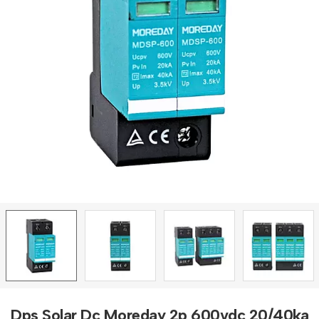
Dps Solar Dc Moreday 2p 600vdc 20/40ka