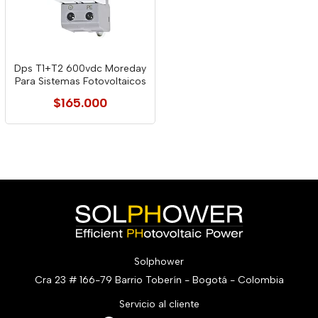
Dps T1+T2 600vdc Moreday
Para Sistemas Fotovoltaicos
$165.000
Solphower
Cra 23 # 166-79 Barrio Toberín - Bogotá - Colombia
Servicio al cliente