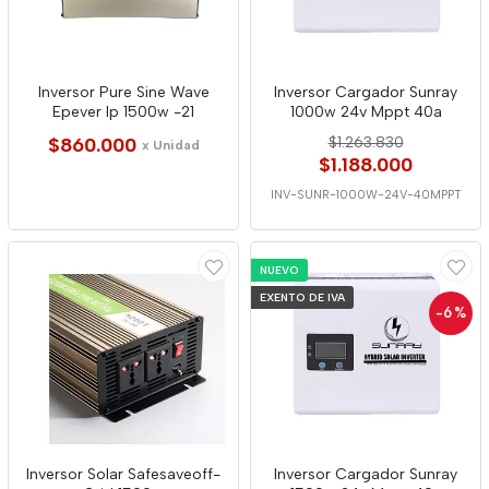
Inversor Pure Sine Wave
Inversor Cargador Sunray
Epever Ip 1500w -21
1000w 24v Mppt 40a
$860.000
$1.263.830
x Unidad
$1.188.000
INV-SUNR-1000W-24V-40MPPT
NUEVO
EXENTO DE IVA
-6
%
Inversor Solar Safesaveoff-
Inversor Cargador Sunray