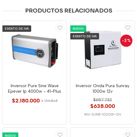
PRODUCTOS RELACIONADOS
EXENTO DE IVA
NUEVO
EXENTO DE IVA
-3
%
Inversor Pure Sine Wave
Inversor Onda Pura Sunray
Epever Ip 4000w - 41-Plus
1000w 12v
$2.180.000
$657.732
x Unidad
$638.000
INV-SUNR-1000W-12V
NUEVO