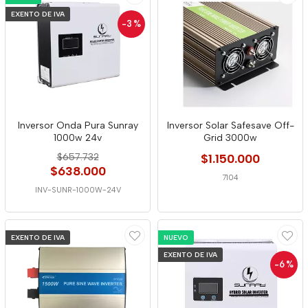
EXENTO DE IVA
-3
%
Inversor Onda Pura Sunray
Inversor Solar Safesave Off-
1000w 24v
Grid 3000w
$657.732
$1.150.000
$638.000
7104
INV-SUNR-1000W-24V
EXENTO DE IVA
NUEVO
EXENTO DE IVA
-6
%