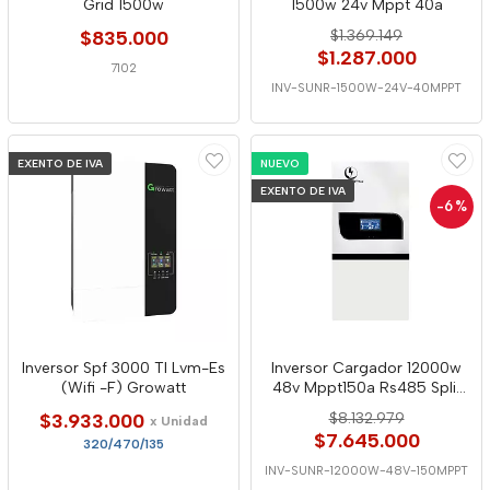
Grid 1500w
1500w 24v Mppt 40a
$835.000
$1.369.149
$1.287.000
7102
INV-SUNR-1500W-24V-40MPPT
EXENTO DE IVA
NUEVO
EXENTO DE IVA
-6
%
Inversor Spf 3000 Tl Lvm-Es
Inversor Cargador 12000w
(Wifi -F) Growatt
48v Mppt150a Rs485 Split
Phase
$3.933.000
$8.132.979
x Unidad
$7.645.000
320/470/135
INV-SUNR-12000W-48V-150MPPT