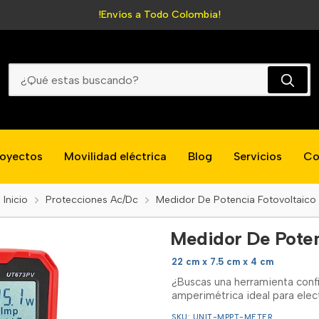
!Envíos a Todo Colombia!
Medidor De Potencia Fotovoltaico
royectos
Movilidad eléctrica
Blog
Servicios
Co
Inicio
Protecciones Ac/Dc
Medidor De Potencia Fotovoltaico
Medidor De Poten
22 cm x 7.5 cm x 4 cm
¿Buscas una herramienta confi
amperimétrica ideal para elect
SKU: UNIT-MPPT-METER