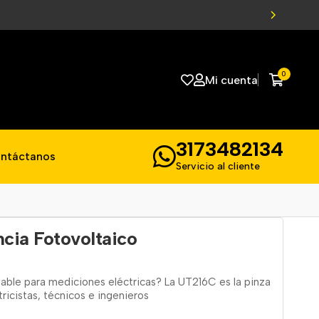
0
Mi cuenta
3173482134
ntáctanos
Servicio al cliente
cia Fotovoltaico
able para mediciones eléctricas? La UT216C es la pinza
ricistas, técnicos e ingenieros