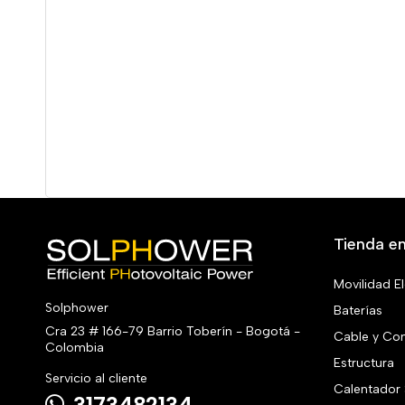
Tienda en
Movilidad El
Solphower
Baterías
Cra 23 # 166-79 Barrio Toberín - Bogotá -
Cable y Co
Colombia
Estructura
Servicio al cliente
Calentador 
3173482134