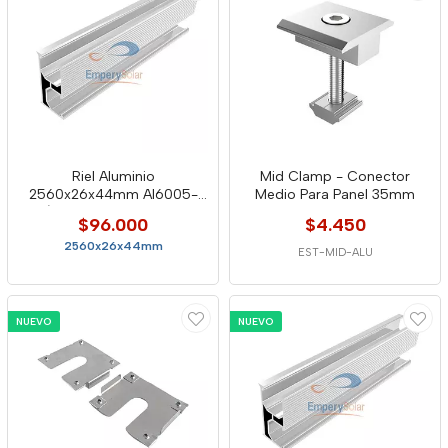
Riel Aluminio
Mid Clamp - Conector
2560x26x44mm Al6005-
Medio Para Panel 35mm
T5/ Stainless Steel Sus304
$96.000
$4.450
2560x26x44mm
EST-MID-ALU
NUEVO
NUEVO