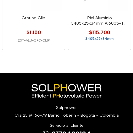
Ground Clip
Riel Aluminio
3405x25x34mm Al6005-T5/
Stainless Steel Sus304
$1.150
$115.700
3405x25x34mm
EST-ALU-GRO-CLIP
Solphower
Cra 23 # 166-79 Barrio Toberín - Bogotá - Colombia
Servicio al cliente