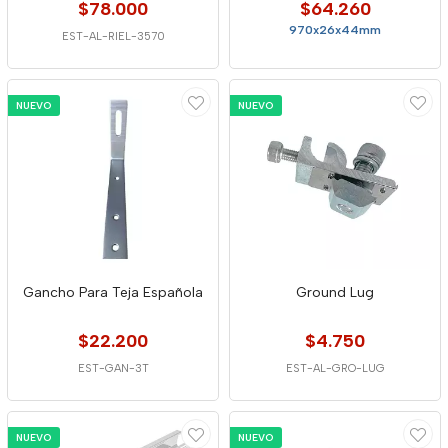
$78.000
$64.260
970x26x44mm
EST-AL-RIEL-3570
NUEVO
NUEVO
Gancho Para Teja Española
Ground Lug
$22.200
$4.750
EST-GAN-3T
EST-AL-GRO-LUG
NUEVO
NUEVO