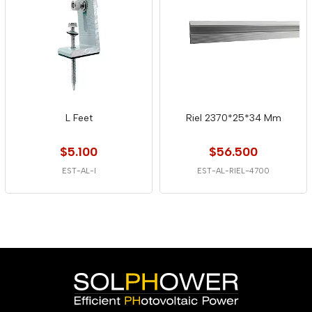
L Feet
Riel 2370*25*34 Mm
$5.100
$56.500
EST-AL-l
EST-AL-RIEL-4700