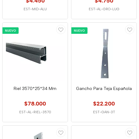
$4.450
$4.750
EST-MID-ALU
EST-AL-GRO-LUG
NUEVO
NUEVO
Riel 3570*25*34 Mm
Gancho Para Teja Española
$78.000
$22.200
EST-AL-RIEL-3570
EST-GAN-3T